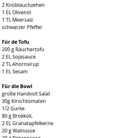
2 Knoblauchzehen
1 EL Olivenöl
1 TL Meersalz
schwarzer Pfeffer
Für de Tofu
200 g Räuchertofu
2 EL Sojasauce
2 TL Ahornsirup
1 EL Sesam
Für die Bowl
große Handvoll Salat 
30g Kirschtomaten
1/2 Gurke
80 g Brokkoli,
2 EL Granatapfelkerne
20 g Walnüsse