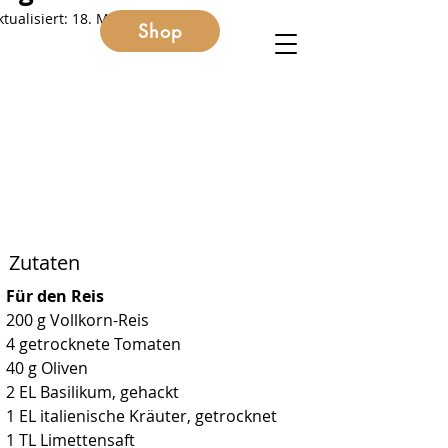
ktualisiert:
18. März 2021
Shop
Zutaten
Für den Reis
200 g Vollkorn-Reis
4 getrocknete Tomaten
40 g Oliven
2 EL Basilikum, gehackt
1 EL italienische Kräuter, getrocknet
1 TL Limettensaft