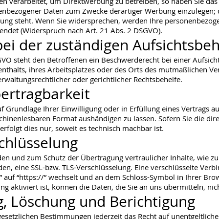
 verarbeitet, um Direktwerbung zu betreiben, so haben Sie das 
enbezogener Daten zum Zwecke derartiger Werbung einzulegen; dies
dung steht. Wenn Sie widersprechen, werden Ihre personenbezog
ndet (Widerspruch nach Art. 21 Abs. 2 DSGVO).
ei der zuständigen Aufsichtsbe
GVO steht den Betroffenen ein Beschwerderecht bei einer Aufsic
enthalts, ihres Arbeitsplatzes oder des Orts des mutmaßlichen V
rwaltungsrechtlicher oder gerichtlicher Rechtsbehelfe.
ertragbarkeit
f Grundlage Ihrer Einwilligung oder in Erfüllung eines Vertrags a
chinenlesbaren Format aushändigen zu lassen. Sofern Sie die dir
rfolgt dies nur, soweit es technisch machbar ist.
schlüsselung
nden und zum Schutz der Übertragung vertraulicher Inhalte, wie z
nden, eine SSL-bzw. TLS-Verschlüsselung. Eine verschlüsselte Verb
” auf “https://” wechselt und an dem Schloss-Symbol in Ihrer Brow
g aktiviert ist, können die Daten, die Sie an uns übermitteln, ni
g, Löschung und Berichtigung
setzlichen Bestimmungen jederzeit das Recht auf unentgeltliche