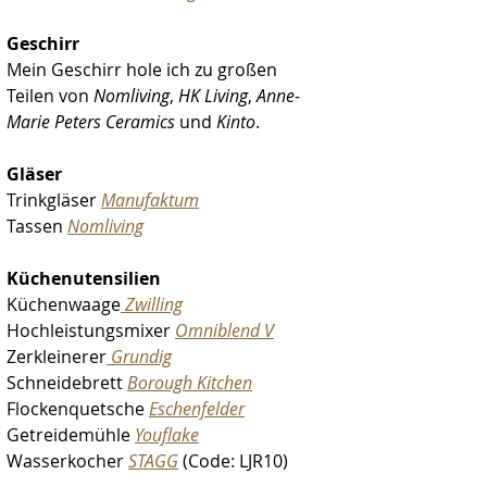
Geschirr
Mein Geschirr hole ich zu großen 
Teilen von 
Nomliving
, 
HK Living
, 
Anne-
Marie Peters Ceramics
 und 
Kinto
.
Gläser
Trinkgläser 
Manufaktum
Tassen 
Nomliving
Küchenutensilien
Küchenwaage
Zwilling
Hochleistungsmixer 
Omniblend V
Zerkleinerer
Grundig
Schneidebrett
Borough Kitchen
Flockenquetsche 
Eschenfelder
Getreidemühle 
Youflake
Wasserkocher 
STAGG
 (Code: LJR10)