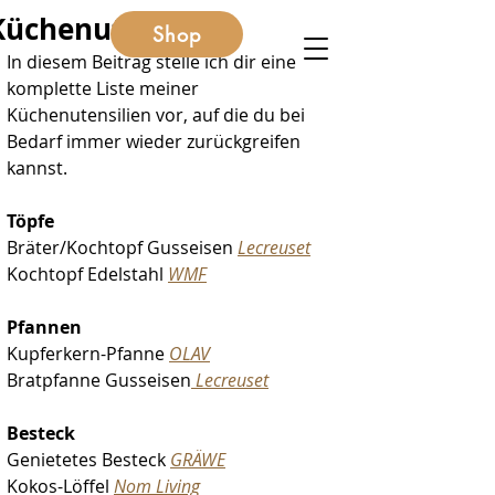
Küchenutensilien
Shop
In diesem Beitrag stelle ich dir eine 
komplette Liste meiner 
Küchenutensilien vor, auf die du bei 
Bedarf immer wieder zurückgreifen 
kannst.
Töpfe
Bräter/Kochtopf Gusseisen 
Lecreuset
Kochtopf Edelstahl 
WMF
Pfannen
Kupferkern-Pfanne 
OLAV
Bratpfanne Gusseisen
Lecreuset
Besteck
Genietetes Besteck 
GRÄWE
Kokos-Löffel 
Nom Living