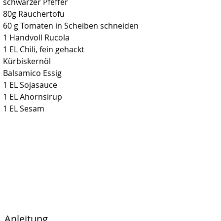
schwarzer Pfeffer
80g Räuchertofu
60 g Tomaten in Scheiben schneiden
1 Handvoll Rucola
1 EL Chili, fein gehackt
Kürbiskernöl
Balsamico Essig
1 EL Sojasauce
1 EL Ahornsirup
1 EL Sesam
Anleitung